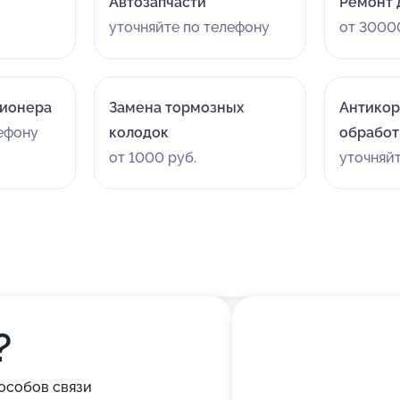
Автозапчасти
Ремонт 
уточняйте по телефону
от 3000
ционера
Замена тормозных
Антикор
лефону
колодок
обработ
от 1000 руб.
уточняй
?
особов связи